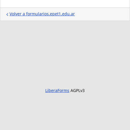
Volver a formularios.epet1.edu.ar
LiberaForms
AGPLv3